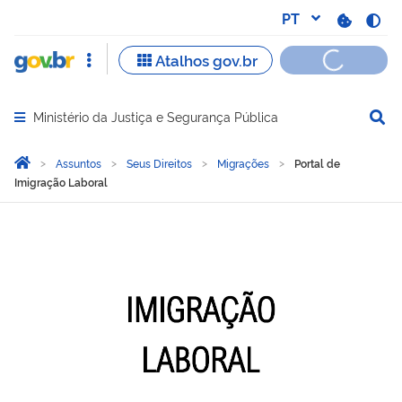
Ministério da Justiça e Segurança Pública
Abrir menu principal de navegação
Você está aqui:
Página Inicial
Assuntos
Seus Direitos
Migrações
Portal de
Imigração Laboral
Portal de Imigração Labor