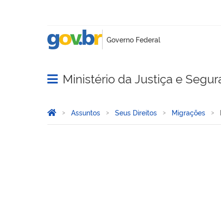
Ministério da Justiça e Segu
Abrir menu principal de navegação
Você está aqui:
Página Inicial
Assuntos
Seus Direitos
Migrações
Portal de Imigração Labor