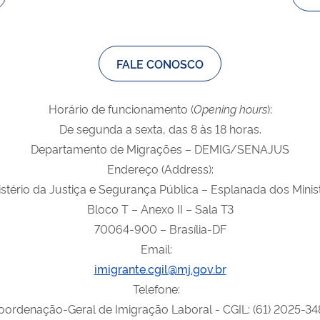
FALE CONOSCO
Horário de funcionamento (
Opening
hours
):
De segunda a sexta, das 8 às 18 horas.
Departamento de Migrações – DEMIG/SENAJUS
Endereço (Address):
tério da Justiça e Segurança Pública – Esplanada dos Minis
Bloco T – Anexo II – Sala T3
70064-900 – Brasília-DF
Email:
imigrante.cgil@mj.gov.br
Telefone:
oordenação-Geral de Imigração Laboral - CGIL: (61) 2025-34