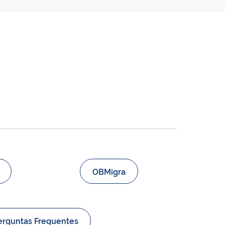
OBMigra
erguntas Frequentes