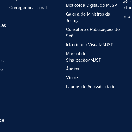
Sei 
Biblioteca Digital do MJSP
Corregedoria-Geral
Info
Galeria de Ministros da
Impr
Justiça
ias
Consulta as Publicações do
Sei!
Identidade Visual/MJSP
Manual de
Sinalização/MJSP
as
Áudios
ao
Vídeos
Laudos de Acessibilidade
 de