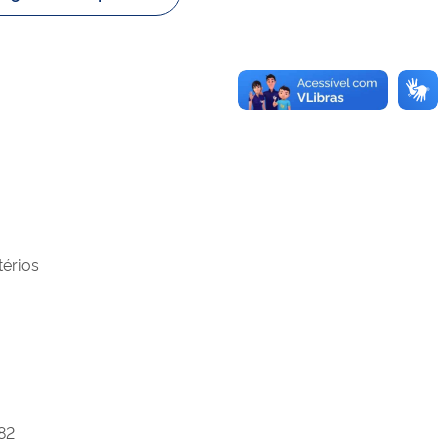
térios
82