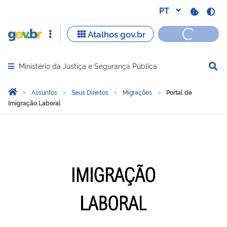
Ministério da Justiça e Segurança Pública
Abrir menu principal de navegação
Você está aqui:
Página Inicial
Assuntos
Seus Direitos
Migrações
Portal de
Imigração Laboral
Portal de Imigração Labor