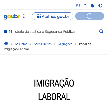
Ministério da Justiça e Segurança Pública
Abrir menu principal de navegação
Você está aqui:
Página Inicial
Assuntos
Seus Direitos
Migrações
Portal de
Imigração Laboral
Portal de Imigração Labor