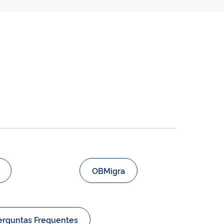
OBMigra
erguntas Frequentes