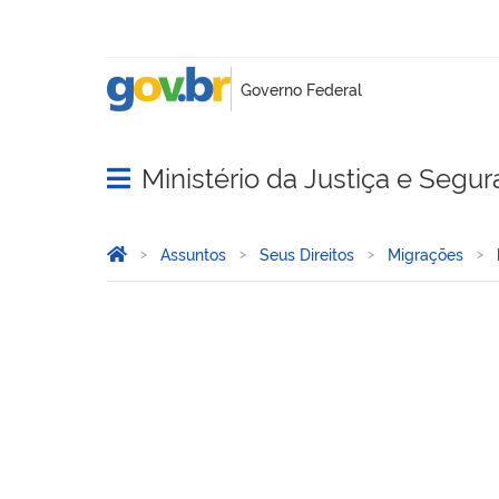
Ministério da Justiça e Segu
Abrir menu principal de navegação
Você está aqui:
Página Inicial
Assuntos
Seus Direitos
Migrações
Portal de Imigração Labor