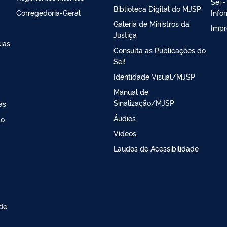
Sei 
Biblioteca Digital do MJSP
Corregedoria-Geral
Info
Galeria de Ministros da
Impr
Justiça
ias
Consulta as Publicações do
Sei!
Identidade Visual/MJSP
Manual de
Sinalização/MJSP
as
Áudios
ao
Vídeos
Laudos de Acessibilidade
 de