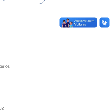
térios
82