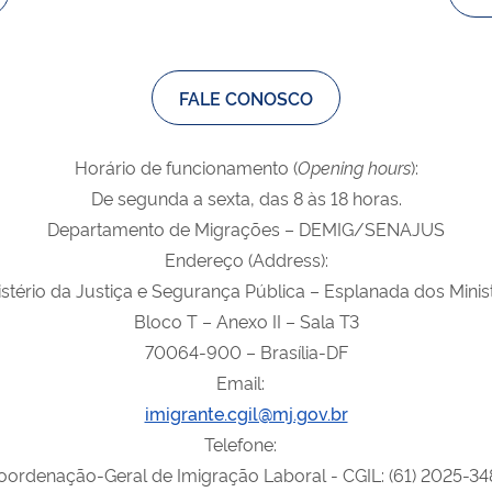
FALE CONOSCO
Horário de funcionamento (
Opening
hours
):
De segunda a sexta, das 8 às 18 horas.
Departamento de Migrações – DEMIG/SENAJUS
Endereço (Address):
tério da Justiça e Segurança Pública – Esplanada dos Minis
Bloco T – Anexo II – Sala T3
70064-900 – Brasília-DF
Email:
imigrante.cgil@mj.gov.br
Telefone:
oordenação-Geral de Imigração Laboral - CGIL: (61) 2025-34