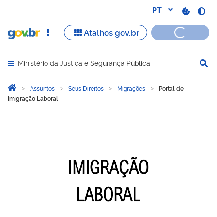
Ministério da Justiça e Segurança Pública
Abrir menu principal de navegação
Você está aqui:
Página Inicial
Assuntos
Seus Direitos
Migrações
Portal de
Imigração Laboral
Portal de Imigração Labor