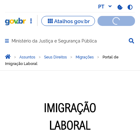
Ministério da Justiça e Segurança Pública
Abrir menu principal de navegação
Você está aqui:
Página Inicial
Assuntos
Seus Direitos
Migrações
Portal de
Imigração Laboral
Portal de Imigração Labor