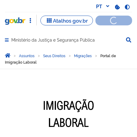
Ministério da Justiça e Segurança Pública
Abrir menu principal de navegação
Você está aqui:
Página Inicial
Assuntos
Seus Direitos
Migrações
Portal de
Imigração Laboral
Portal de Imigração Labor