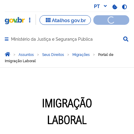
Ministério da Justiça e Segurança Pública
Abrir menu principal de navegação
Você está aqui:
Página Inicial
Assuntos
Seus Direitos
Migrações
Portal de
Imigração Laboral
Portal de Imigração Labor