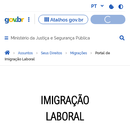
Ministério da Justiça e Segurança Pública
Abrir menu principal de navegação
Você está aqui:
Página Inicial
Assuntos
Seus Direitos
Migrações
Portal de
Imigração Laboral
Portal de Imigração Labor