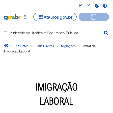
Ministério da Justiça e Segurança Pública
Abrir menu principal de navegação
Você está aqui:
Página Inicial
Assuntos
Seus Direitos
Migrações
Portal de
Imigração Laboral
Portal de Imigração Labor