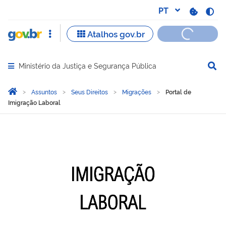
Ministério da Justiça e Segurança Pública
Abrir menu principal de navegação
Você está aqui:
Página Inicial
Assuntos
Seus Direitos
Migrações
Portal de
Imigração Laboral
Portal de Imigração Labor