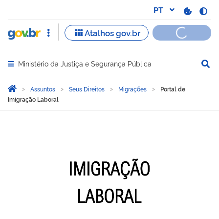
Ministério da Justiça e Segurança Pública
Abrir menu principal de navegação
Você está aqui:
Página Inicial
Assuntos
Seus Direitos
Migrações
Portal de
Imigração Laboral
Portal de Imigração Labor