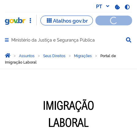
Ministério da Justiça e Segurança Pública
Abrir menu principal de navegação
Você está aqui:
Página Inicial
Assuntos
Seus Direitos
Migrações
Portal de
Imigração Laboral
Portal de Imigração Labor