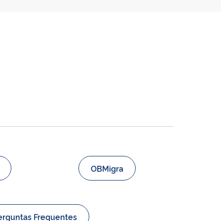
OBMigra
erguntas Frequentes