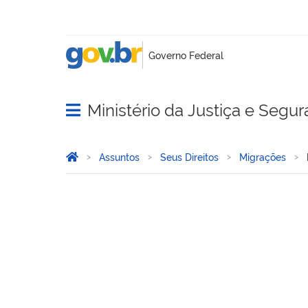
Ministério da Justiça e Segu
Abrir menu principal de navegação
Você está aqui:
Página Inicial
Assuntos
Seus Direitos
Migrações
Portal de Imigração Labor