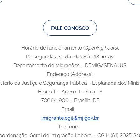
FALE CONOSCO
Horário de funcionamento (
Opening
hours
):
De segunda a sexta, das 8 às 18 horas.
Departamento de Migrações – DEMIG/SENAJUS
Endereço (Address):
tério da Justiça e Segurança Pública – Esplanada dos Minis
Bloco T – Anexo II – Sala T3
70064-900 – Brasília-DF
Email:
imigrante.cgil@mj.gov.br
Telefone:
oordenação-Geral de Imigração Laboral - CGIL: (61) 2025-34