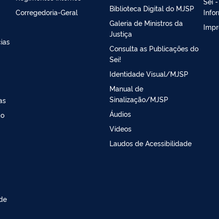
Sei 
Biblioteca Digital do MJSP
Corregedoria-Geral
Info
Galeria de Ministros da
Impr
Justiça
ias
Consulta as Publicações do
Sei!
Identidade Visual/MJSP
Manual de
Sinalização/MJSP
as
Áudios
ao
Vídeos
Laudos de Acessibilidade
 de