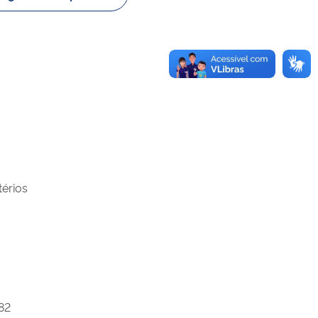
térios
82