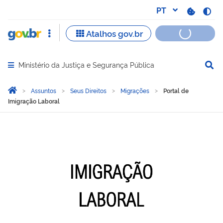
Ministério da Justiça e Segurança Pública
Abrir menu principal de navegação
Você está aqui:
Página Inicial
Assuntos
Seus Direitos
Migrações
Portal de
Imigração Laboral
Portal de Imigração Labor