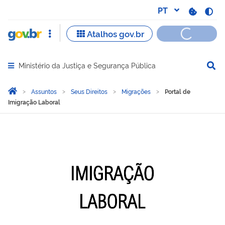
Ministério da Justiça e Segurança Pública
Abrir menu principal de navegação
Você está aqui:
Página Inicial
Assuntos
Seus Direitos
Migrações
Portal de
Imigração Laboral
Portal de Imigração Labor