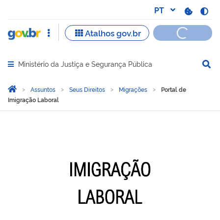
Ministério da Justiça e Segurança Pública
Abrir menu principal de navegação
Você está aqui:
Página Inicial
Assuntos
Seus Direitos
Migrações
Portal de
Imigração Laboral
Portal de Imigração Labor