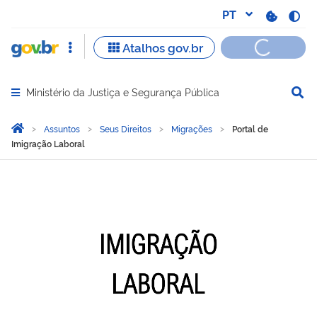
Ministério da Justiça e Segurança Pública
Abrir menu principal de navegação
Você está aqui:
Página Inicial
Assuntos
Seus Direitos
Migrações
Portal de
Imigração Laboral
Portal de Imigração Labor