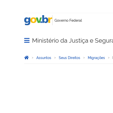
Ministério da Justiça e Segu
Abrir menu principal de navegação
Você está aqui:
Página Inicial
Assuntos
Seus Direitos
Migrações
Portal de Imigração Labor