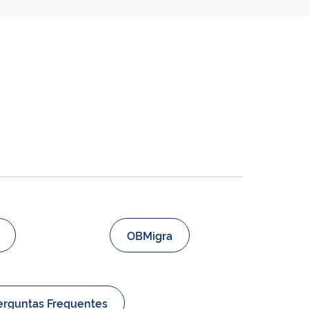
OBMigra
erguntas Frequentes