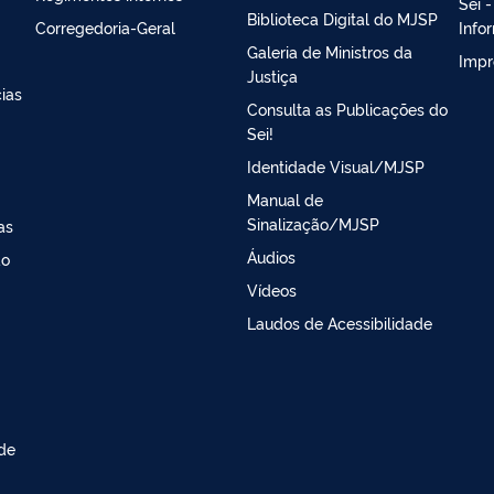
Sei 
Biblioteca Digital do MJSP
Corregedoria-Geral
Info
Galeria de Ministros da
Impr
Justiça
ias
Consulta as Publicações do
Sei!
Identidade Visual/MJSP
Manual de
Sinalização/MJSP
as
Áudios
ao
Vídeos
Laudos de Acessibilidade
 de