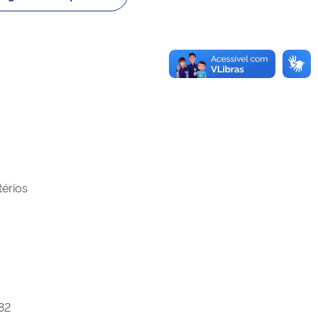
térios
82