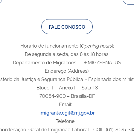
FALE CONOSCO
Horário de funcionamento (
Opening
hours
):
De segunda a sexta, das 8 às 18 horas.
Departamento de Migrações – DEMIG/SENAJUS
Endereço (Address):
tério da Justiça e Segurança Pública – Esplanada dos Minis
Bloco T – Anexo II – Sala T3
70064-900 – Brasília-DF
Email:
imigrante.cgil@mj.gov.br
Telefone:
oordenação-Geral de Imigração Laboral - CGIL: (61) 2025-34