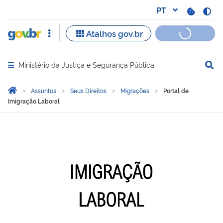
Ministério da Justiça e Segurança Pública
Abrir menu principal de navegação
Você está aqui:
Página Inicial
Assuntos
Seus Direitos
Migrações
Portal de
Imigração Laboral
Portal de Imigração Labor